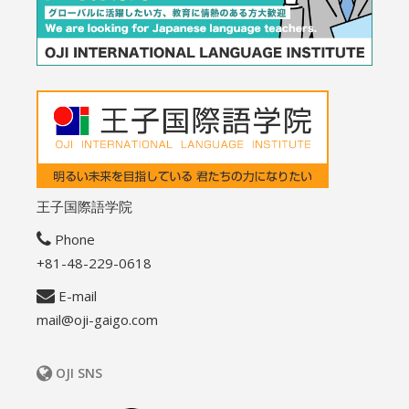
王子国際語学院
Phone
+81-48-229-0618
E-mail
mail@oji-gaigo.com
OJI SNS