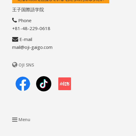
王子国際語学院
Phone
+81-48-229-0618
E-mail
mail@oji-gaigo.com
OJI SNS
Menu