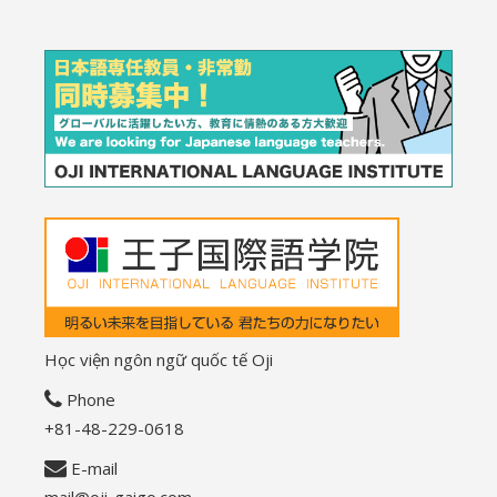
Học viện ngôn ngữ quốc tế Oji
Phone
+81-48-229-0618
E-mail
mail@oji-gaigo.com