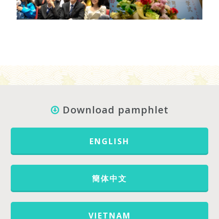
Download pamphlet
ENGLISH
簡体中文
VIETNAM