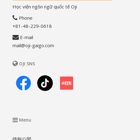
Học viện ngôn ngữ quốc tế Oji
Phone
+81-48-229-0618
E-mail
mail@oji-gaigo.com
OJI SNS
Menu
情報公開