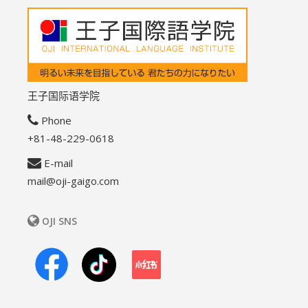
王子国际语学院
Phone
+81-48-229-0618
E-mail
mail@oji-gaigo.com
OJI SNS